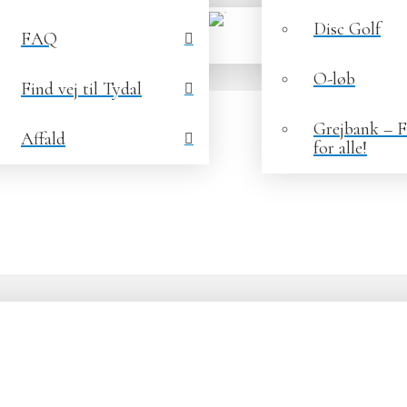
Disc Golf
FAQ
O-løb
Find vej til Tydal
Grejbank – Fr
Affald
for alle!