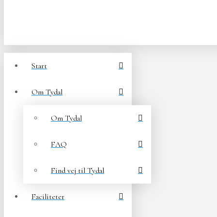
Start
Om Tydal
Om Tydal
FAQ
Find vej til Tydal
Faciliteter