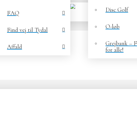
Disc Golf
FAQ
O-løb
Find vej til Tydal
Grejbank – Fr
Affald
for alle!